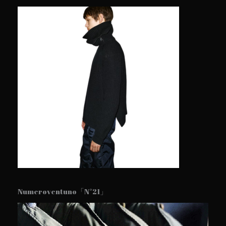
Numeroventuno「N°21」