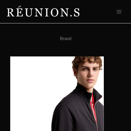
内
容
を
ス
キ
ッ
Brand
プ